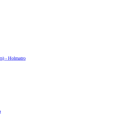
em) - Holmatro
o