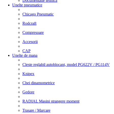
Documentatie tehnica
Unelte pneumatice
Chicago Pneumatic
Rodcraft
Compresoare
Accesorii
CAP
Unelte de mana
Cleste reglabil autoblocant, model PG622V / PG114V
Knipex
Chei dinamometrice
Gedore
RADIAL Masini strangere moment
Trasare / Marcare