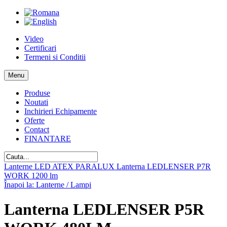
Video
Certificari
Termeni si Conditii
Menu
Produse
Noutati
Inchirieri Echipamente
Oferte
Contact
FINANTARE
Lanterne LED ATEX PARALUX
Lanterna LEDLENSER P7R
WORK 1200 lm
Înapoi la: Lanterne / Lampi
Lanterna LEDLENSER P5R