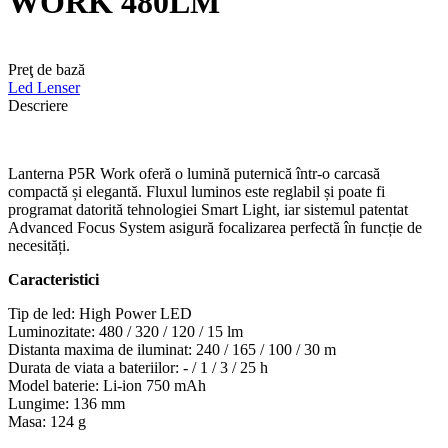
WORK 480LM
Preţ de bază
Led Lenser
Descriere
Lanterna P5R Work oferă o lumină puternică într-o carcasă
compactă și elegantă. Fluxul luminos este reglabil și poate fi
programat datorită tehnologiei Smart Light, iar sistemul patentat
Advanced Focus System asigură focalizarea perfectă în funcție de
necesități.
Caracteristici
Tip de led: High Power LED
Luminozitate: 480 / 320 / 120 / 15 lm
Distanta maxima de iluminat: 240 / 165 / 100 / 30 m
Durata de viata a bateriilor: - / 1 / 3 / 25 h
Model baterie: Li-ion 750 mAh
Lungime: 136 mm
Masa: 124 g