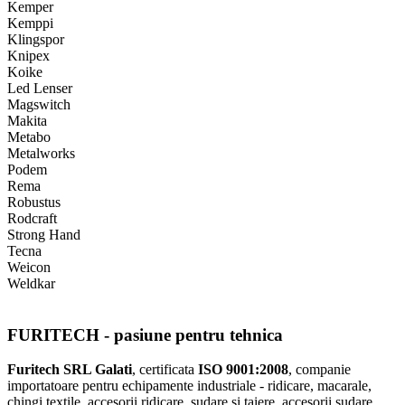
Kemper
Kemppi
Klingspor
Knipex
Koike
Led Lenser
Magswitch
Makita
Metabo
Metalworks
Podem
Rema
Robustus
Rodcraft
Strong Hand
Tecna
Weicon
Weldkar
FURITECH - pasiune pentru tehnica
Furitech SRL Galati
, certificata
ISO 9001:2008
, companie
importatoare pentru echipamente industriale - ridicare, macarale,
chingi textile, accesorii ridicare, sudare si taiere, accesorii sudare,