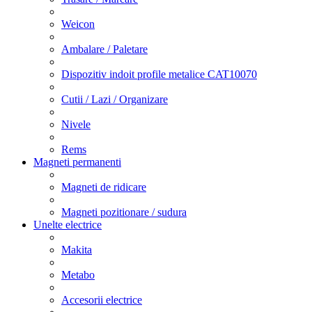
Weicon
Ambalare / Paletare
Dispozitiv indoit profile metalice CAT10070
Cutii / Lazi / Organizare
Nivele
Rems
Magneti permanenti
Magneti de ridicare
Magneti pozitionare / sudura
Unelte electrice
Makita
Metabo
Accesorii electrice