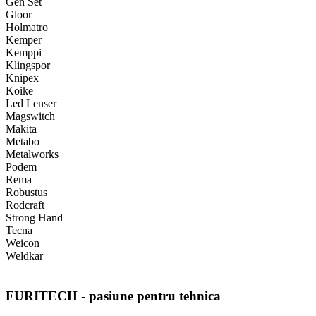
Gen Set
Gloor
Holmatro
Kemper
Kemppi
Klingspor
Knipex
Koike
Led Lenser
Magswitch
Makita
Metabo
Metalworks
Podem
Rema
Robustus
Rodcraft
Strong Hand
Tecna
Weicon
Weldkar
FURITECH - pasiune pentru tehnica