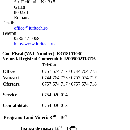
Str. Delfinului Nr. 3+5
Galati
800223
Romania
Email:
office@furitech.ro
Telefon:
0236 471 068
http://www.furitech.ro
Cod Fiscal (VAT Number): RO18151030
Nr. ord. Registrul Comertului:
J2005002113176
Telefon
Office
0757 574 717 / 0744 764 773
Vanzari
0744 764 773 / 0757 574 717
Ofertare
0757 574 717 / 0757 574 718
Service
0754 020 014
Contabilitate
0754 020 013
30
30
Program: Luni-Vineri: 8
- 16
30
00
(pauza de masa: 12
- 13
)