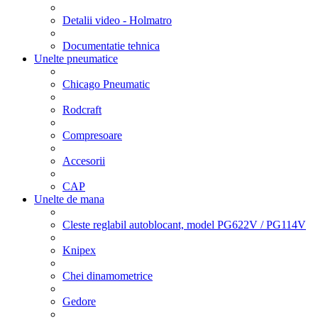
Detalii video - Holmatro
Documentatie tehnica
Unelte pneumatice
Chicago Pneumatic
Rodcraft
Compresoare
Accesorii
CAP
Unelte de mana
Cleste reglabil autoblocant, model PG622V / PG114V
Knipex
Chei dinamometrice
Gedore