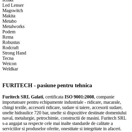
Led Lenser
Magswitch
Makita
Metabo
Metalworks
Podem
Rema
Robustus
Rodcraft
Strong Hand
Tecna
Weicon
Weldkar
FURITECH - pasiune pentru tehnica
Furitech SRL Galati
, certificata
ISO 9001:2008
, companie
importatoare pentru echipamente industriale - ridicare, macarale,
chingi textile, accesorii ridicare, sudare si taiere, accesorii sudare,
unelte hidraulice 720 bar, unelte si dispozitive destinate domeniului
naval, metalurgie, petrochimie, constructii de masini. Furitech SRL
s-a angajat sa respecte cele mai inalte standarde de calitate a
serviciilor si produselor oferite, onestitate si integritate in afaceri.