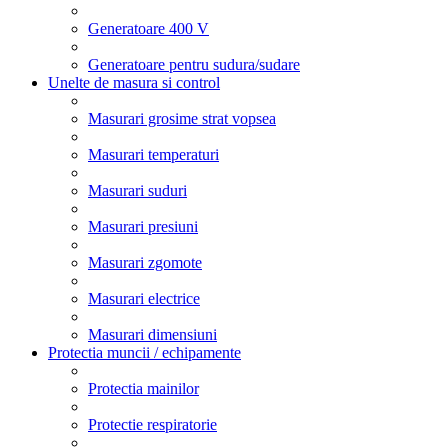
Generatoare 400 V
Generatoare pentru sudura/sudare
Unelte de masura si control
Masurari grosime strat vopsea
Masurari temperaturi
Masurari suduri
Masurari presiuni
Masurari zgomote
Masurari electrice
Masurari dimensiuni
Protectia muncii / echipamente
Protectia mainilor
Protectie respiratorie