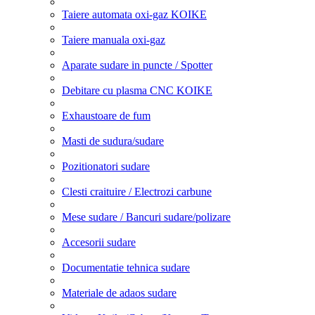
Taiere automata oxi-gaz KOIKE
Taiere manuala oxi-gaz
Aparate sudare in puncte / Spotter
Debitare cu plasma CNC KOIKE
Exhaustoare de fum
Masti de sudura/sudare
Pozitionatori sudare
Clesti craituire / Electrozi carbune
Mese sudare / Bancuri sudare/polizare
Accesorii sudare
Documentatie tehnica sudare
Materiale de adaos sudare