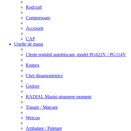
Rodcraft
Compresoare
Accesorii
CAP
Unelte de mana
Cleste reglabil autoblocant, model PG622V / PG114V
Knipex
Chei dinamometrice
Gedore
RADIAL Masini strangere moment
Trasare / Marcare
Weicon
Ambalare / Paletare