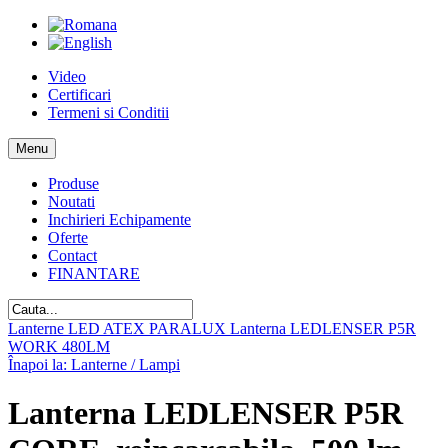
Video
Certificari
Termeni si Conditii
Menu
Produse
Noutati
Inchirieri Echipamente
Oferte
Contact
FINANTARE
Lanterne LED ATEX PARALUX
Lanterna LEDLENSER P5R
WORK 480LM
Înapoi la: Lanterne / Lampi
Lanterna LEDLENSER P5R