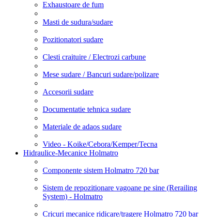
Exhaustoare de fum
Masti de sudura/sudare
Pozitionatori sudare
Clesti craituire / Electrozi carbune
Mese sudare / Bancuri sudare/polizare
Accesorii sudare
Documentatie tehnica sudare
Materiale de adaos sudare
Video - Koike/Cebora/Kemper/Tecna
Hidraulice-Mecanice Holmatro
Componente sistem Holmatro 720 bar
Sistem de repozitionare vagoane pe sine (Rerailing
System) - Holmatro
Cricuri mecanice ridicare/tragere Holmatro 720 bar