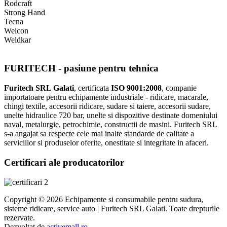
Rodcraft
Strong Hand
Tecna
Weicon
Weldkar
FURITECH - pasiune pentru tehnica
Furitech SRL Galati
, certificata
ISO 9001:2008
, companie
importatoare pentru echipamente industriale - ridicare, macarale,
chingi textile, accesorii ridicare, sudare si taiere, accesorii sudare,
unelte hidraulice 720 bar, unelte si dispozitive destinate domeniului
naval, metalurgie, petrochimie, constructii de masini. Furitech SRL
s-a angajat sa respecte cele mai inalte standarde de calitate a
serviciilor si produselor oferite, onestitate si integritate in afaceri.
Certificari ale producatorilor
Copyright © 2026 Echipamente si consumabile pentru sudura,
sisteme ridicare, service auto | Furitech SRL Galati. Toate drepturile
rezervate.
Dezvoltat de
activemall.ro