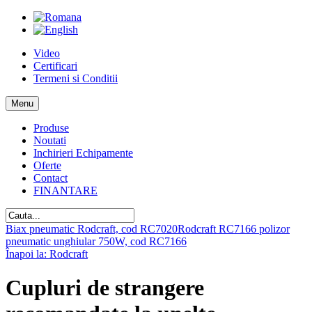
Video
Certificari
Termeni si Conditii
Menu
Produse
Noutati
Inchirieri Echipamente
Oferte
Contact
FINANTARE
Biax pneumatic Rodcraft, cod RC7020
Rodcraft RC7166 polizor
pneumatic unghiular 750W, cod RC7166
Înapoi la: Rodcraft
Cupluri de strangere