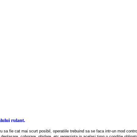
lului rulant.
a fie cat mai scurt posibil, operatiile trebuind sa se faca intr-un mod controla
e, deplasare, coborare, ghidare, etc reprezinta in acelasi timp o conditie obligat