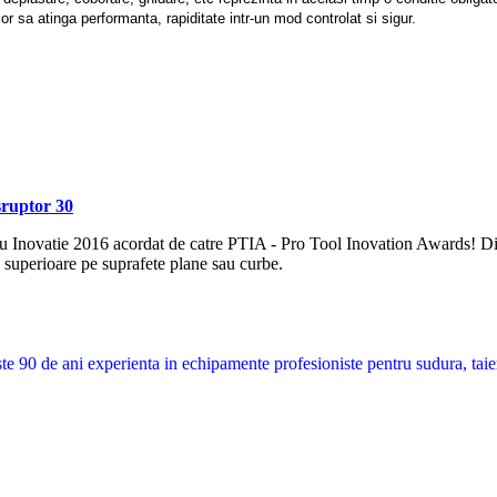
lor sa atinga performanta, rapiditate intr-un mod controlat si sigur.
sruptor 30
tru Inovatie 2016 acordat de catre PTIA - Pro Tool Inovation Awards! D
superioare pe suprafete plane sau curbe.
e 90 de ani experienta in echipamente profesioniste pentru sudura, tai
c: