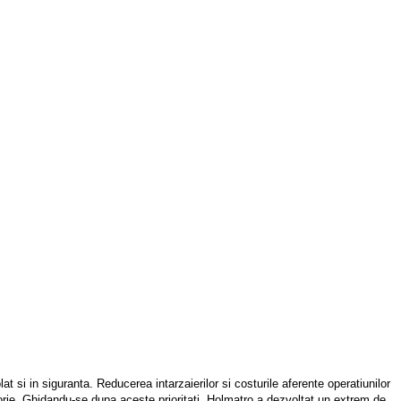
t si in siguranta. Reducerea intarzaierilor si costurile aferente operatiunilor
orie.
Ghidandu-se dupa aceste prioritati, Holmatro a dezvoltat un extrem de