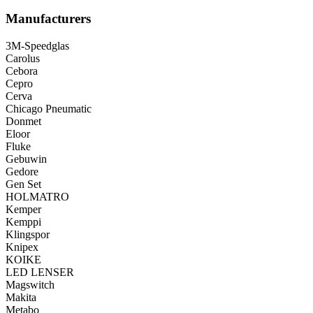
Manufacturers
3M-Speedglas
Carolus
Cebora
Cepro
Cerva
Chicago Pneumatic
Donmet
Eloor
Fluke
Gebuwin
Gedore
Gen Set
HOLMATRO
Kemper
Kemppi
Klingspor
Knipex
KOIKE
LED LENSER
Magswitch
Makita
Metabo