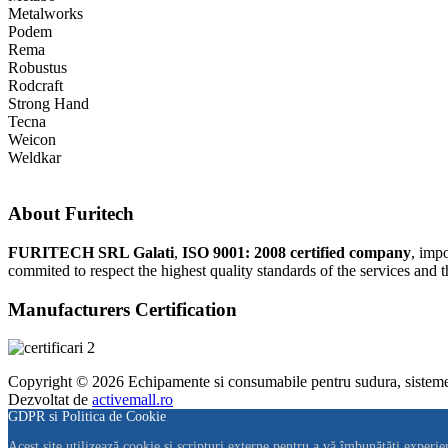
Metalworks
Podem
Rema
Robustus
Rodcraft
Strong Hand
Tecna
Weicon
Weldkar
About Furitech
FURITECH SRL Galati
,
ISO 9001: 2008 certified company
, imp
commited to respect the highest quality standards of the services and t
Manufacturers Certification
Copyright © 2026 Echipamente si consumabile pentru sudura, sisteme r
Dezvoltat de
activemall.ro
GDPR si Politica de Cookie
Acest site utilizează cookie și scripturi externe pentru a vă îmbunătăți experie