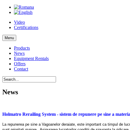
Video
Certifications
Menu
Products
News
Equipment Rentals
Offers
Contact
News
Holmatro Rerailing System - sistem de repunere pe sine a materia
La repunerea pe sine a Vagoanelor deraiate, este important ca timpul de lucru s
sunt prioritati majore. Asigurarea lucratorilor conditii de siguranta la ridicar