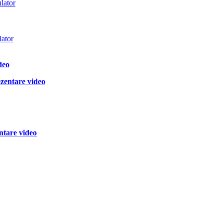
lator
lator
deo
zentare video
ntare video