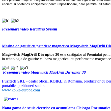
eficient si prietenos echipament pentru repozitionare, care permite utilizatori
Prezentare video Rerailing System
Masina de gaurit cu prindere magnetica Magswitch MagDrill Di
Magswitch MagDrill Disruptor 30
este castigator al Premiului pen
in tehnologia de gaurire cu baza magnetica, cu performante magnetice 
Prezentare video Magswitch MagDrill Disruptor 30
Furitech SRL
- dealer oficial
KOIKE
in Romania, producator cu pest
portabile, pozitioneri sudura.
www.koike-europe.com
Noua gama de scule electrice cu acumulator Chicago Pneumati